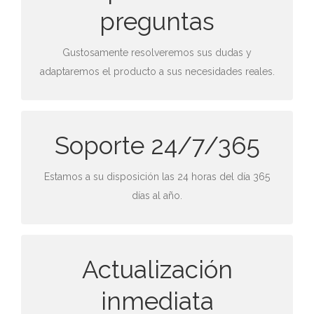
Ninguna persona tiene las mismas necesidades y por
preguntas
eso adaptamos el producto para su mejor
rendimiento.
Gustosamente resolveremos sus dudas y
adaptaremos el producto a sus necesidades reales.
ATENCIÓN SIN ESPERAS
Soporte 24/7/365
Póngase en contacto con nuestro departamento y
Estamos a su disposición las 24 horas del día 365
resolveremos su problema con la mayor celeridad.
días al año.
SEGUIMIENTO PERSONALIZADO
Actualización
Nos encargamos de todo para que usted no tenga
inmediata
que ocupar su tiempo en resolver problemas.