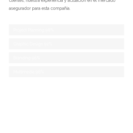
clientes, nuestra experiencia y actuación en el mercado
asegurador para esta compañía.
Project Planning
98%
Graphic Design
92%
Branding
96%
Multimedia
98%