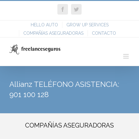
Skip
Facebook
Twitter
to
content
HELLO AUTO
GROW UP SERVICES
COMPAÑÍAS ASEGURADORAS
CONTACTO
Allianz TELÉFONO ASISTENCIA:
901 100 128
COMPAÑÍAS ASEGURADORAS