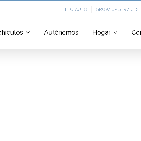
HELLO AUTO
GROW UP SERVICES
ehículos
Autónomos
Hogar
Co
Varius Lectus Ulla
Branding
Design
WordPress
Lorem ipsum dolor sit amet, consecte
vitae sodales erat. Etiam elit lorem, lac
nulla eu odio vehicula ultrices in in i
viverra mauris bibendum. Ut conseq
lacinia orci [...]
LEARN MORE
VIEW 