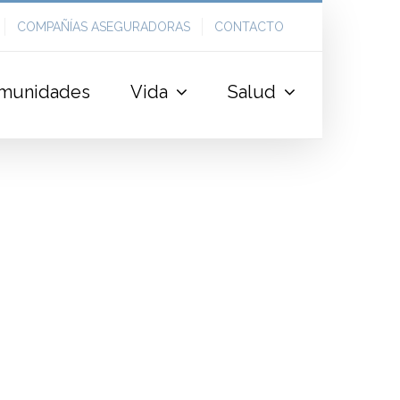
COMPAÑÍAS ASEGURADORAS
CONTACTO
munidades
Vida
Salud
tur adipiscing elit. Pellentesque sed varius ipsum,
inia vitae sollicitudin ac, egestas ut risus. In vitae
psum. In porttitor lectus vel augue faucibus, at
uat at lorem non scelerisque. Cras commodo
PROJECT