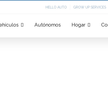
HELLO AUTO
GROW UP SERVICES
ehículos
Autónomos
Hogar
Co
Class Et Aptent
Design
Mobile
WordPress
Lorem ipsum dolor sit amet, consecte
vitae sodales erat. Etiam elit lorem, lac
nulla eu odio vehicula ultrices in in i
viverra mauris bibendum. Ut conseq
lacinia orci [...]
LEARN MORE
VIEW 