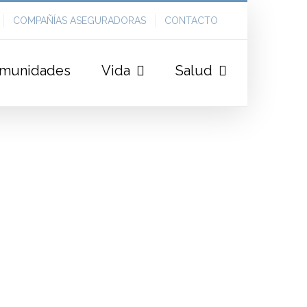
COMPAÑÍAS ASEGURADORAS
CONTACTO
munidades
Vida
Salud
tur adipiscing elit. Pellentesque sed varius ipsum,
inia vitae sollicitudin ac, egestas ut risus. In vitae
psum. In porttitor lectus vel augue faucibus, at
uat at lorem non scelerisque. Cras commodo
PROJECT