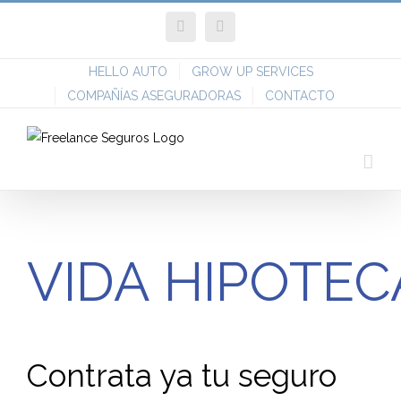
Skip
Facebook
Twitter
to
content
HELLO AUTO
GROW UP SERVICES
COMPAÑÍAS ASEGURADORAS
CONTACTO
VIDA HIPOTEC
Contrata ya tu seguro