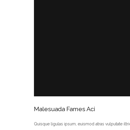
Malesuada Fames Aci
Quisque ligulas ipsum, euismod atras vulputate iltricie