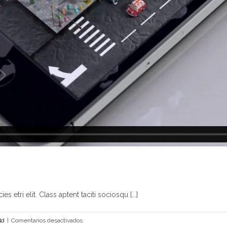
s etri elit. Class aptent taciti sociosqu [...]
en
ld
|
Comentarios desactivados