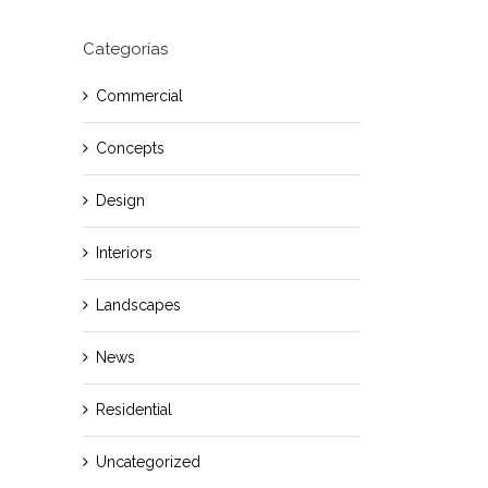
Categorías
Cras Ultricies Et Ibhi
Fusce Tincidunt Augue
noviembre 3rd, 2014
noviembre 3rd, 2014
Commercial
Concepts
Design
Interiors
Landscapes
News
Residential
Uncategorized