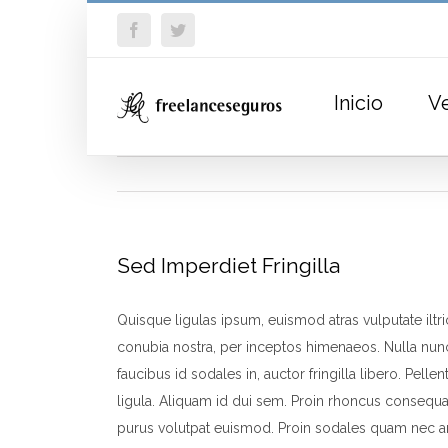
Skip
Facebook
Twitter
to
content
Inicio
V
Sed Imperdiet Fringilla
Quisque ligulas ipsum, euismod atras vulputate iltrici
conubia nostra, per inceptos himenaeos. Nulla nunc 
faucibus id sodales in, auctor fringilla libero. Pel
ligula. Aliquam id dui sem. Proin rhoncus consequat
purus volutpat euismod. Proin sodales quam nec an