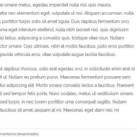
e ornare metus, egestas imperdiet nulla nisl quis mauris.
retra nec elementum eget, vulputate ut nisi. Aliquam accumsan, nulla
 porttitor turpis odio sit amet ligula. Duis dapibus fermentum orci,
rna eget interdum eleifend, nulla nibh laoreet nisl, quis dignissim
 tellus, adipiscing a convallis quis, tristique vitae risus. Nullam
tor ornare. Cras ultricies, nibh at mollis faucibus, justo eros porttitor
ravida vehicula arcu, vitae vulputate augue lacinia faucibus.
ut dapibus rhoncus, odio erat egestas orci, in sollicitudin enim erat id
liquet ut. Nullam eu pretium purus. Maecenas fermentum posuere sem
r adipiscing elit. Morbi ornare convallis lectus a faucibus. Praesent
dunt sed tempor felis porta. Nunc sodales, metus ut vestibulum ornare,
sed turpis. In nec lorem porttitor urna consequat sagittis. Nullam
 faucibus sit amet, aliquam at mi. Maecenas eget diam nec mi
en
mentarios desactivados