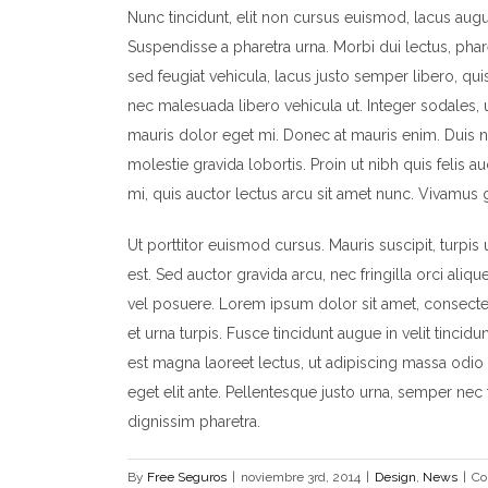
Nunc tincidunt, elit non cursus euismod, lacus augu
Suspendisse a pharetra urna. Morbi dui lectus, pha
sed feugiat vehicula, lacus justo semper libero, quis
nec malesuada libero vehicula ut. Integer sodales, u
mauris dolor eget mi. Donec at mauris enim. Duis nisi
molestie gravida lobortis. Proin ut nibh quis felis auc
mi, quis auctor lectus arcu sit amet nunc. Vivamus g
Ut porttitor euismod cursus. Mauris suscipit, turpis 
est. Sed auctor gravida arcu, nec fringilla orci a
vel posuere. Lorem ipsum dolor sit amet, consectetu
et urna turpis. Fusce tincidunt augue in velit tinci
est magna laoreet lectus, ut adipiscing massa odio 
eget elit ante. Pellentesque justo urna, semper nec
dignissim pharetra.
By
Free Seguros
|
noviembre 3rd, 2014
|
Design
,
News
|
Co