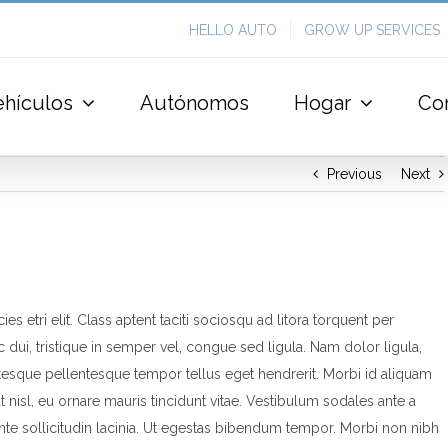
HELLO AUTO
GROW UP SERVICES
ehículos
Autónomos
Hogar
Co
Previous
Next
es etri elit. Class aptent taciti sociosqu ad litora torquent per
dui, tristique in semper vel, congue sed ligula. Nam dolor ligula,
lentesque pellentesque tempor tellus eget hendrerit. Morbi id aliquam
 nisl, eu ornare mauris tincidunt vitae. Vestibulum sodales ante a
te sollicitudin lacinia. Ut egestas bibendum tempor. Morbi non nibh