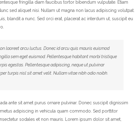
llentesque fringilla diam faucibus tortor bibendum vulputate. Etiam
 Nunc sed aliquet nisi. Nullam ut magna non lacus adipiscing volutpat.
, blandit a nunc. Sed orci erat, placerat ac interdum ut, suscipit eu
ro.
non laoreet arcu luctus. Donec id arcu quis mauris euismod
ingilla sem eget euismod. Pellentesque habitant morbi tristique
pis egestas. Pellentesque adipiscing, neque ut pulvinar
er turpis nisl sit amet velit. Nullam vitae nibh odio noibh.
ada ante sit amet purus ornare pulvinar. Donec suscipit dignissim
metus adipiscing in vehicula quam commodo. Sed porttitor
sectetur sodales et non mauris. Lorem ipsum dolor sit amet,