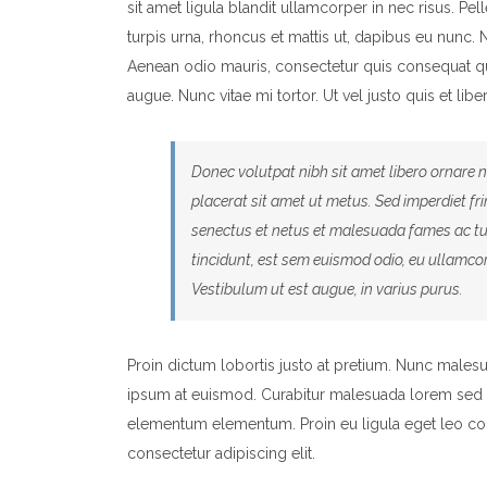
sit amet ligula blandit ullamcorper in nec risus. Pe
turpis urna, rhoncus et mattis ut, dapibus eu nunc.
Aenean odio mauris, consectetur quis consequat quis
augue. Nunc vitae mi tortor. Ut vel justo quis et libe
Donec volutpat nibh sit amet libero ornare 
placerat sit amet ut metus. Sed imperdiet fr
senectus et netus et malesuada fames ac tur
tincidunt, est sem euismod odio, eu ullamcorp
Vestibulum ut est augue, in varius purus.
Proin dictum lobortis justo at pretium. Nunc malesu
ipsum at euismod. Curabitur malesuada lorem sed 
elementum elementum. Proin eu ligula eget leo con
consectetur adipiscing elit.